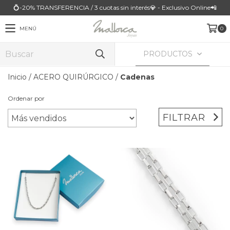
💍-20% TRANSFERENCIA / 3 cuotas sin interés💎 - Exclusivo Online📲
MENÚ
0
PRODUCTOS
Inicio
/
ACERO QUIRÚRGICO
/
Cadenas
Ordenar por
FILTRAR