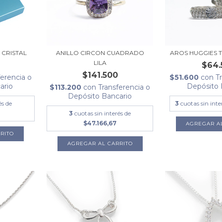
AROS HUGGIES 
 CRISTAL
ANILLO CIRCON CUADRADO
LILA
$64.
$141.500
$51.600
con
T
ferencia o
Depósito 
ario
$113.200
con
Transferencia o
Depósito Bancario
3
cuotas sin inte
és de
3
cuotas sin interés de
$47.166,67
AGREGAR AL CARRITO