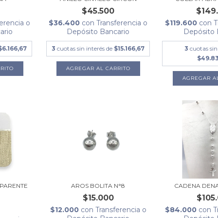
$149
$45.500
$119.600
con
T
erencia o
$36.400
con
Transferencia o
Depósito 
ario
Depósito Bancario
3
cuotas sin
$6.166,67
3
cuotas sin interés de
$15.166,67
$49.8
RITO
AGREGAR AL CARRITO
SPARENTE
AROS BOLITA N°8
CADENA DENA
$15.000
$105
$12.000
con
Transferencia o
$84.000
con
T