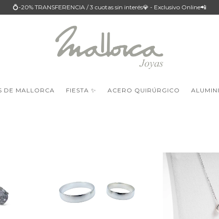
💍-20% TRANSFERENCIA / 3 cuotas sin interés💎 - Exclusivo Online📲
S DE MALLORCA
FIESTA ✨
ACERO QUIRÚRGICO
ALUMIN