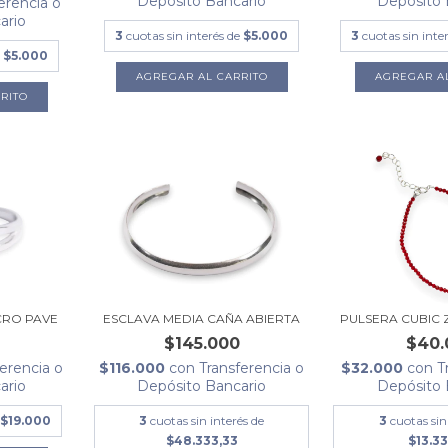
Depósito Bancario
Depósito 
erencia o
ario
3
cuotas sin interés de
$5.000
3
cuotas sin inte
e
$5.000
PULSERA CUBIC 
CRO PAVE
ESCLAVA MEDIA CAÑA ABIERTA
$40.
$145.000
$32.000
con
T
ferencia o
$116.000
con
Transferencia o
Depósito 
ario
Depósito Bancario
3
cuotas sin
e
$19.000
3
cuotas sin interés de
$13.33
$48.333,33