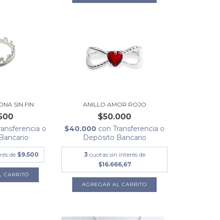
NA SIN FIN
ANILLO AMOR ROJO
500
$50.000
ransferencia o
$40.000
con
Transferencia o
Bancario
Depósito Bancario
erés de
$9.500
3
cuotas sin interés de
$16.666,67
L CARRITO
AGREGAR AL CARRITO