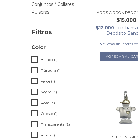
Conjuntos / Collares
Pulseras
AROS CIRCÓN REDO
$15.000
$12.000
con
Transf
Filtros
Depósito Banc
3
cuotas sin interés d
Color
Blanco (1)
Púrpura (1)
Verde (1)
Negro (3)
Rosa (3)
Celeste (1)
Transparente (2)
ámbar (1)
DIJE NENE/NE