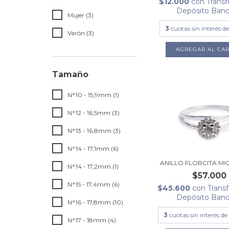
$12.000
con
Transf
Depósito Banc
Mujer (3)
3
cuotas sin interés d
Varón (3)
Tamaño
N°10 - 15,9mm (1)
N°12 - 16,5mm (3)
N°13 - 16,8mm (3)
N°14 - 17,1mm (6)
ANILLO FLORCITA MI
N°14 - 17,2mm (1)
$57.000
N°15 - 17,4mm (6)
$45.600
con
Trans
Depósito Banc
N°16 - 17,8mm (10)
3
cuotas sin interés d
N°17 - 18mm (4)