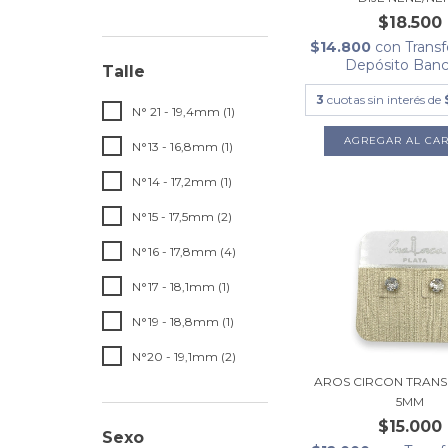
$18.500
$14.800
con
Transf
Depósito Banc
Talle
3
cuotas sin interés de
N° 21 - 19,4mm (1)
AGREGAR AL CAR
N°13 - 16,8mm (1)
N°14 - 17,2mm (1)
N°15 - 17,5mm (2)
N°16 - 17,8mm (4)
N°17 - 18,1mm (1)
N°19 - 18,8mm (1)
N°20 - 19,1mm (2)
AROS CIRCON TRAN
5MM
$15.000
Sexo