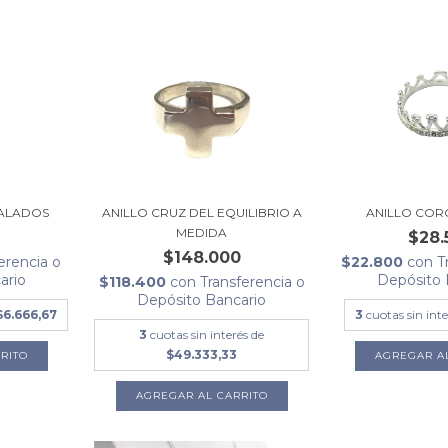
CALADOS
ANILLO CRUZ DEL EQUILIBRIO A
ANILLO CORO
MEDIDA
$28.
$148.000
erencia o
$22.800
con
T
ario
Depósito 
$118.400
con
Transferencia o
Depósito Bancario
$6.666,67
3
cuotas sin int
3
cuotas sin interés de
$49.333,33
RITO
AGREGAR A
AGREGAR AL CARRITO