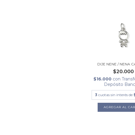
DIJE NENE / NENA 
$20.000
$16.000
con
Transf
Depósito Banc
3
cuotas sin interés de
AGREGAR AL CAR