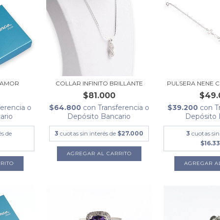
 AMOR
COLLAR INFINITO BRILLANTE
PULSERA NENE 
$81.000
$49.
ferencia o
$64.800
con
Transferencia o
$39.200
con
T
ario
Depósito Bancario
Depósito 
és de
3
cuotas sin interés de
$27.000
3
cuotas sin
$16.33