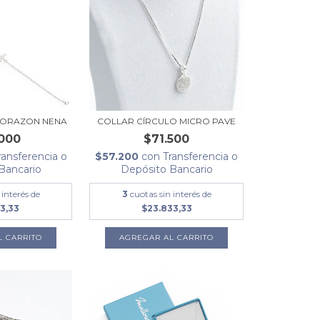
CORAZON NENA
COLLAR CÍRCULO MICRO PAVE
000
$71.500
ransferencia o
$57.200
con
Transferencia o
Bancario
Depósito Bancario
 interés de
3
cuotas sin interés de
3,33
$23.833,33