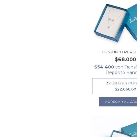
CONJUNTO PURO
$68.000
$54.400
con
Trans
Depósito Banc
3
cuotas sin inter
$22.666,67