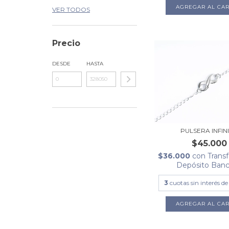
AGREGAR AL CAR
VER TODOS
Precio
DESDE
HASTA
PULSERA INFIN
$45.000
$36.000
con
Transf
Depósito Banc
3
cuotas sin interés d