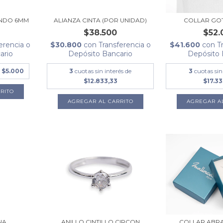
NDO 6MM
ALIANZA CINTA (POR UNIDAD)
COLLAR GO
$38.500
$52.
erencia o
$30.800
con
Transferencia o
$41.600
con
T
ario
Depósito Bancario
Depósito 
e
$5.000
3
cuotas sin interés de
3
cuotas sin
$12.833,33
$17.33
AGREGAR AL CARRITO
COLLAR ABR
NA
ANILLO CINTILLO CIRCON