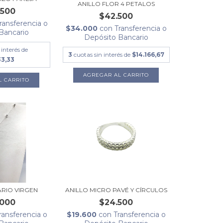
ANILLO FLOR 4 PETALOS
.500
$42.500
ransferencia o
$34.000
con
Transferencia o
Bancario
Depósito Bancario
 interés de
3
cuotas sin interés de
$14.166,67
33,33
AGREGAR AL CARRITO
RIO VIRGEN
ANILLO MICRO PAVÉ Y CÍRCULOS
.000
$24.500
ransferencia o
$19.600
con
Transferencia o