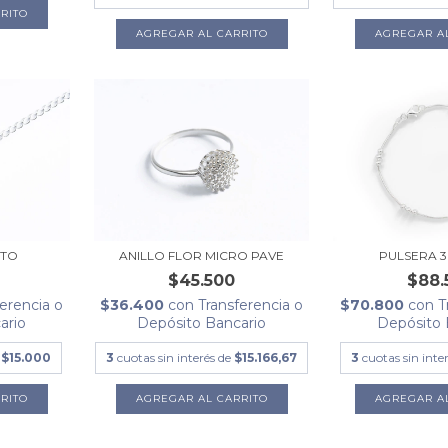
RITO
ITO
ANILLO FLOR MICRO PAVE
PULSERA 3
$45.500
$88.
erencia o
$36.400
con
Transferencia o
$70.800
con
T
ario
Depósito Bancario
Depósito 
e
$15.000
3
cuotas sin interés de
$15.166,67
3
cuotas sin inte
AGREGAR AL CARRITO