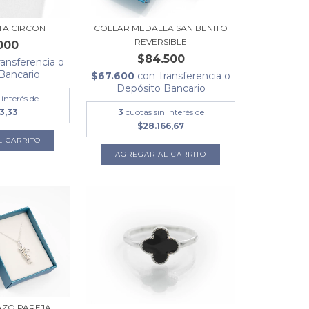
COLLAR MEDALLA SAN BENITO
TA CIRCON
REVERSIBLE
000
$84.500
ransferencia o
Bancario
$67.600
con
Transferencia o
Depósito Bancario
 interés de
3
cuotas sin interés de
3,33
$28.166,67
AZO PAREJA