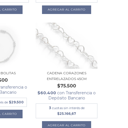
 BOLITAS
CADENA CORAZONES
ENTRELAZADOS 45CM
500
$75.500
ransferencia o
Bancario
$60.400
con
Transferencia o
Depósito Bancario
rés de
$29.500
3
cuotas sin interés de
$25.166,67