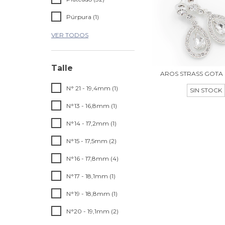
Púrpura (1)
VER TODOS
Talle
AROS STRASS GOTA
N° 21 - 19,4mm (1)
SIN STOCK
N°13 - 16,8mm (1)
N°14 - 17,2mm (1)
N°15 - 17,5mm (2)
N°16 - 17,8mm (4)
N°17 - 18,1mm (1)
N°19 - 18,8mm (1)
N°20 - 19,1mm (2)