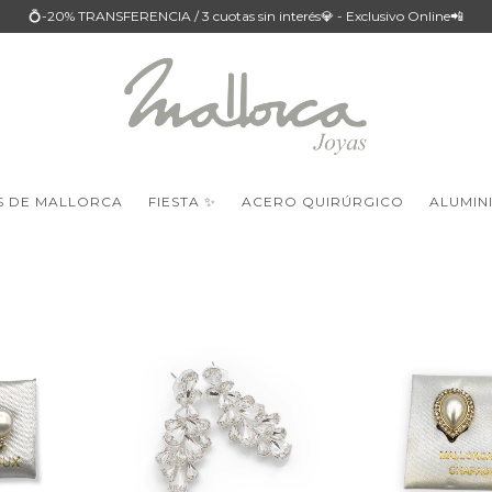
💍-20% TRANSFERENCIA / 3 cuotas sin interés💎 - Exclusivo Online📲
S DE MALLORCA
FIESTA ✨
ACERO QUIRÚRGICO
ALUMIN