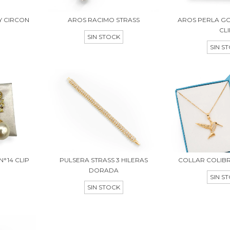
Y CIRCON
AROS RACIMO STRASS
AROS PERLA GO
CL
SIN STOCK
SIN S
N°14 CLIP
PULSERA STRASS 3 HILERAS
COLLAR COLIBR
DORADA
SIN S
SIN STOCK