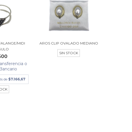
FALANGE/MIDI
AROS CLIP OVALADO MEDIANO
GULO
SIN STOCK
500
ransferencia o
Bancario
rés de
$7.166,67
TOCK