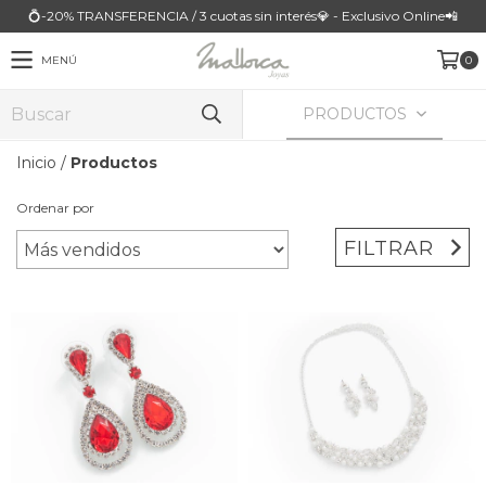
💍-20% TRANSFERENCIA / 3 cuotas sin interés💎 - Exclusivo Online📲
MENÚ
0
PRODUCTOS
Inicio
/
Productos
Ordenar por
FILTRAR