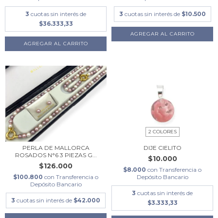
3
cuotas sin interés de
3
cuotas sin interés de
$10.500
$36.333,33
2 COLORES
PERLA DE MALLORCA
DIJE CIELITO
ROSADOS N°6 3 PIEZAS G...
$10.000
$126.000
$8.000
con
Transferencia o
$100.800
con
Transferencia o
Depósito Bancario
Depósito Bancario
3
cuotas sin interés de
3
cuotas sin interés de
$42.000
$3.333,33