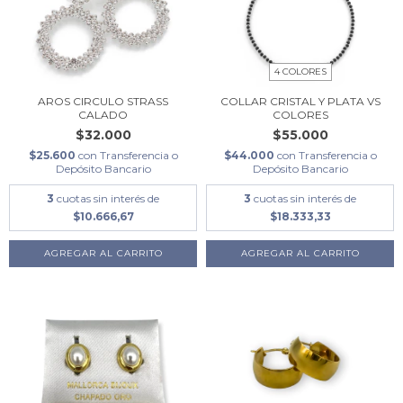
4 COLORES
AROS CIRCULO STRASS
COLLAR CRISTAL Y PLATA VS
CALADO
COLORES
$32.000
$55.000
$25.600
con
Transferencia o
$44.000
con
Transferencia o
Depósito Bancario
Depósito Bancario
3
cuotas sin interés de
3
cuotas sin interés de
$10.666,67
$18.333,33
AGREGAR AL CARRITO