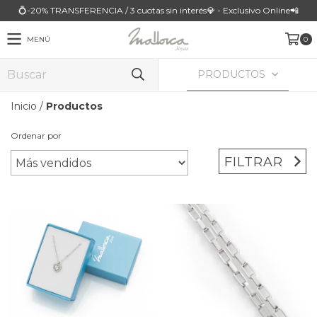
💍-20% TRANSFERENCIA / 3 cuotas sin interés💎 - Exclusivo Online📲
MENÚ
0
PRODUCTOS
Inicio
/
Productos
Ordenar por
FILTRAR